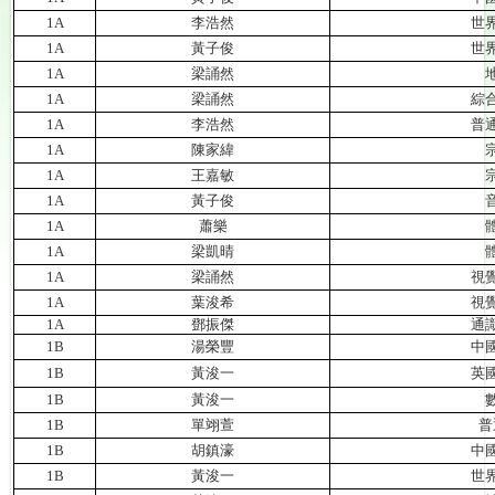
1A
李浩然
世
1A
黃子俊
世
1A
梁誦然
1A
梁誦然
綜
1A
李浩然
普
1A
陳家緯
1A
王嘉敏
1A
黃子俊
1A
蕭樂
1A
梁凱晴
1A
梁誦然
視
1A
葉浚希
視
1A
鄧振傑
通
1B
湯榮豐
中
1B
黃浚一
英
1B
黃浚一
1B
單翊萱
普
1B
胡鎮濠
中
1B
黃浚一
世