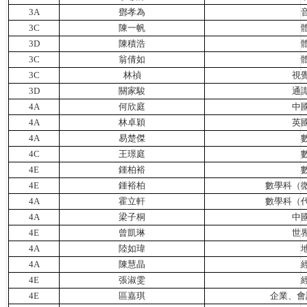
3A
鄧孝為
3C
陳一帆
3D
陳積浩
3C
翁倩如
3C
林禎
視
3D
關家駿
通
4A
何欣庭
中
4A
林卓穎
英
4A
易楚傑
4C
王璟庭
4E
鍾柏裕
4E
鍾裕柏
數學科（
4A
霍立軒
數學科（
4A
梁子桐
中
4E
曾凱琳
世
4A
陸如瑋
4A
陳慧晶
4E
張淑雯
4E
區嘉琪
企業、會