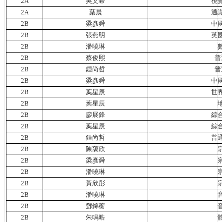
2A
吳文希
視
2A
葉晨
通
2B
梁彥舜
中
2B
張燕明
英
2B
潘曉琳
2B
蔡俊熙
普
2B
鍾尚哲
普
2B
梁彥舜
中
2B
葉星辰
世
2B
葉星辰
2B
廖展鋒
綜
2B
葉星辰
綜
2B
鍾尚哲
普
2B
陳藹欣
2B
梁彥舜
2B
潘曉琳
2B
黃欣彤
2B
潘曉琳
2B
鄧錦蘅
2B
朱鳴晧