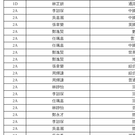
1D
林芷妍
通
2A
李頴琛
中
2A
吳嘉麗
中
2A
張韋樂
英
2A
鄭逸賢
2A
任珮嘉
普
2A
任珮嘉
中
2A
鄭逸賢
世
2A
鄭逸賢
2A
張韋樂
綜
2A
周燁謙
綜
2A
周燁謙
普
2A
林靜怡
2A
李頴琛
2A
任珮嘉
2A
林靜怡
2A
鄭永才
2A
李頴琛
2A
吳嘉麗