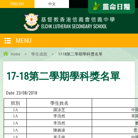
ENGLISH
ENGLISH
中文
中文
MENU
Home
>
學生成就
>
17-18第二學期學科獎名單
17-18第二學期學科獎名單
Date:
23/08/2018
班別
學生姓名
1A
羅泳芝
中
1A
李浩然
英
1A
李浩然
1A
陳婉凌
普
1A
黃子俊
中