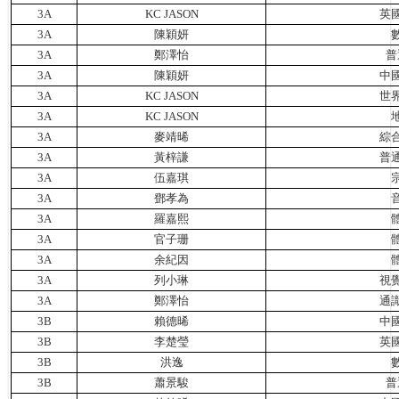
3A
KC JASON
英
3A
陳穎妍
3A
鄭澤怡
普
3A
陳穎妍
中
3A
KC JASON
世
3A
KC JASON
3A
麥靖晞
綜
3A
黃梓謙
普
3A
伍嘉琪
3A
鄧孝為
3A
羅嘉熙
3A
官子珊
3A
余紀因
3A
列小琳
視
3A
鄭澤怡
通
3B
賴德晞
中
3B
李楚瑩
英
3B
洪逸
3B
蕭景駿
普