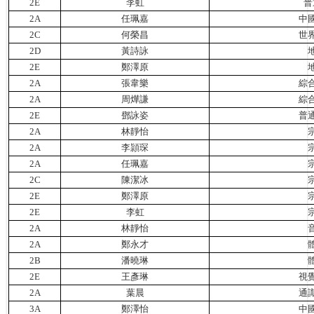
2
E
李虹
普
2A
任珮嘉
中
2C
何榮昌
世
2D
黃詩詠
2E
鄭澤原
2A
張韋樂
綜
2A
周燁謙
綜
2E
鄧詠姿
普
2A
林靜怡
2A
李頴琛
2A
任珮嘉
2C
陳潔冰
2E
鄭澤原
2E
李虹
2A
林靜怡
2A
鄭永才
2B
潘曉琳
2E
王彥琳
視
2A
葉晨
通
3A
鄭澤怡
中