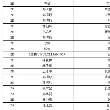
2E
李虹
普
2E
鄭澤原
中
2E
鄭澤原
世
2E
鄭澤原
2E
林顯峰
綜
2E
鄧詠姿
普
2E
鄭澤原
2E
李虹
2E
李虹
2E
LIMBU NUROM JANIFOR
2E
陳駿傑
2E
林依蓓
2E
王彥琳
視
2E
鄭澤原
通
2C
陳潔冰
中
2A
張韋樂
英
2A
鄭逸賢
2E
林顯峰
2A
任珮嘉
普