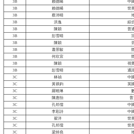
3B
賴德晞
中
3B
賴德晞
世
3B
蔡沛晴
3B
洪逸
綜
3B
陳穎
普
3B
彭雪晴
3B
陳穎
3B
蕭景駿
3B
何欣宜
3B
陳穎
視
3B
彭雪晴
通
3C
林禎
中
3C
黃祺鈞
英
3C
羅曉琳
3C
陳惠怡
普
3C
孔邻儒
中
3C
李彩詩
中
3C
翟洋
世
3C
孔邻儒
世
3C
梁焯堯