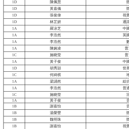
1D
陳佩慧
1D
黃嘉儀
1D
張俊偉
視
1D
林芷妍
通
1A
羅泳芝
中
1A
李浩然
英
1A
李浩然
1A
陳婉凌
普
1C
施晓莹
普
1A
黃子俊
中
1D
胡秀頴
世
1C
何綺棋
1A
梁誦然
綜
1A
李浩然
普
1C
施晓莹
1A
黃子俊
1B
謝嘉怡
1B
湯榮豐
1B
魏明珠
1B
謝嘉怡
視