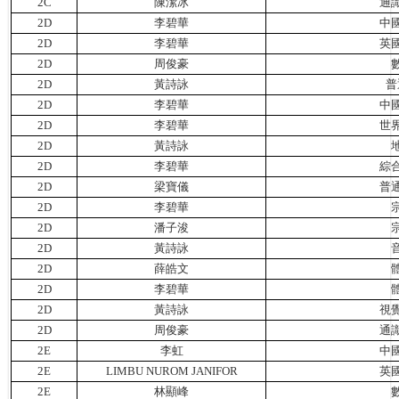
2C
陳潔冰
通
2D
李碧華
中
2D
李碧華
英
2D
周俊豪
2D
黃詩詠
普
2D
李碧華
中
2D
李碧華
世
2D
黃詩詠
2D
李碧華
綜
2D
梁寶儀
普
2D
李碧華
2D
潘子浚
2D
黃詩詠
2D
薛皓文
2D
李碧華
2D
黃詩詠
視
2D
周俊豪
通
2E
李虹
中
2E
LIMBU NUROM JANIFOR
英
2E
林顯峰