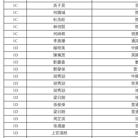
1C
吳子昊
1C
何國城
1C
杜浩銓
1C
林俏賢
1C
何綺棋
視
1C
李惠珊
通
1D
楊明美
中
1D
陳佩慧
英
1D
劉慶森
1D
鄭韾保
普
1D
胡秀頴
中
1D
胡秀頴
世
1D
胡秀頴
1D
梁日朗
1D
張俊偉
普
1D
梁日朗
普
1D
周芷淇
1D
張晟婕
1D
上官灝然