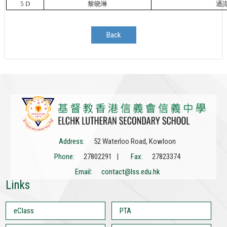
5
D
黎晓琳
通
Back
Address:
52 Waterloo Road, Kowloon
Phone:
27802291 |
Fax:
27823374
Email:
contact@lss.edu.hk
Links
eClass
PTA