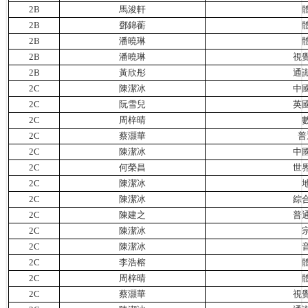
2B
馬浚軒
2B
鄧錦蘅
2B
潘曉琳
2B
潘曉琳
視
2B
黃欣彤
通
2C
陳潔冰
中
2C
阮雪兒
英
2C
周梓晴
2C
蔡灝華
普
2C
陳潔冰
中
2C
何榮昌
世
2C
陳潔冰
2C
陳潔冰
綜
2C
陳建之
普
2C
陳潔冰
2C
陳潔冰
2C
李浩榕
2C
周梓晴
2C
蔡灝華
視