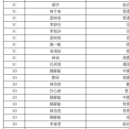
3C
翟洋
綜
3C
林子俊
普
3C
梁焯堯
普
3C
李靜兒
3C
李彩詩
3C
梁焯堯
3C
陳一帆
3C
翁倩如
3C
林禎
視
3C
孔邻儒
通
3D
關家駿
中
3D
鄭琛
英
3D
林浩然
3D
許心妍
普
3D
關家駿
中
3D
關家駿
世
3D
林浩然
世
3D
關家駿
3D
李嘉瑩
綜