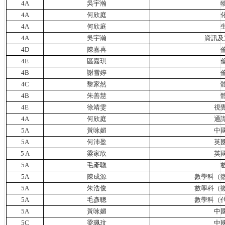
4A
吳宇瀚
4A
何欣庭
4A
何欣庭
4A
吳宇瀚
資訊及
4D
陳嘉喜
4E
區嘉琪
4B
謝雪婷
4C
黎家然
4B
朱善慧
4E
徐靖雯
視
4A
何欣庭
通
5A
黃咏媚
中
5A
何沛盈
英
5 A
梁家欣
英
5A
毛彥聰
5A
陳成源
數學科（
5A
朱浩俊
數學科（
5A
毛彥聰
數學科（
5A
黃咏媚
中
5C
梁珮玟
中