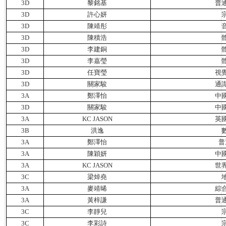
3D
黎銘基
普
3D
許心妍
3D
陳靖彤
3D
陳積浩
3D
李建銅
3D
李嘉瑩
3D
任寶瑩
視
3D
關家駿
通
3A
鄭澤怡
中
3D
關家駿
中
3A
KC JASON
英
3B
洪逸
3A
鄭澤怡
普
3A
陳穎妍
中
3A
KC JASON
世
3C
梁焯堯
3A
麥靖晞
綜
3A
黃梓謙
普
3C
李靜兒
3C
李彩詩