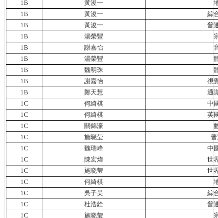
1B
黃浚一
1B
黃浚一
綜
1B
黃浚一
普
1B
湯榮豐
1B
謝嘉怡
1B
湯榮豐
1B
魏明珠
1B
謝嘉怡
視
1B
鄭天慧
通
1C
何綺棋
中
1C
何綺棋
英
1C
關錦濠
1C
施晓莹
普
1C
魏瑞峰
中
1C
陳宏煒
世
1C
施晓莹
世
1C
何綺棋
1C
吳子昊
綜
1C
杜浩銓
普
1C
施晓莹