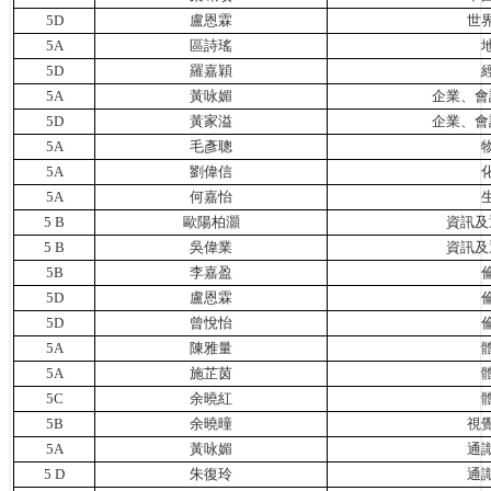
5D
盧恩霖
世
5A
區詩瑤
5D
羅嘉穎
5A
黃咏媚
企業、會
5D
黃家溢
企業、會
5A
毛彥聰
5A
劉偉信
5A
何嘉怡
5 B
歐陽柏灝
資訊及
5 B
吳偉業
資訊及
5B
李嘉盈
5D
盧恩霖
5D
曾悅怡
5A
陳雅量
5A
施芷茵
5C
余曉紅
5B
余曉曈
視
5A
黃咏媚
通
5
D
朱復玲
通