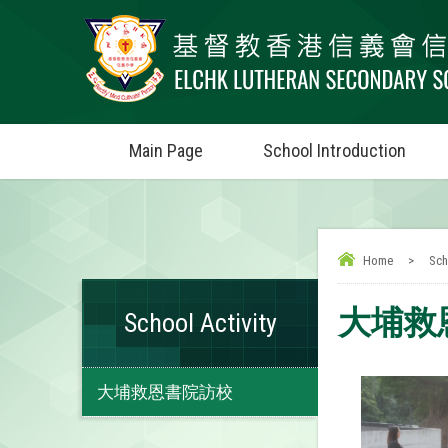
Main Page
School Introduction
Home
>
Sch
大埔救
School Activity
大埔救恩書院訪校