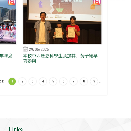
29/06/2026
年聯席
本校中四歷史科學生張加其、黃予穎早
前參與...
ge:
1
2
3
4
5
6
7
8
9
…
Links