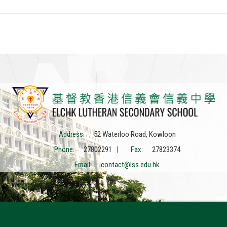
Address:
52 Waterloo Road, Kowloon
Phone:
27802291 |
Fax:
27823374
Email:
contact@lss.edu.hk