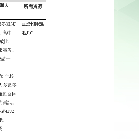
籌人
所需
資源
部份班
(
初
IE:
計劃
/
課
，高中
程
I,C
成比
來答卷。
成績一
題
:
全校
大多數學
躍回答問
力嘗試。
大約
192
紙。
賽