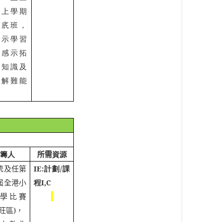
於上學期
補㡳班，
表示學習
足感示拓
學知識及
其解難能
籌人
所需
資源
統及任
第
IE:
計劃
/
課
屆全港小
程
I,C
學比賽
旺區
)
，