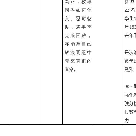
為正，教導
參與
同學如何信
22
名
實、忍耐態
學生
度，遇事需
年
15
克服困難，
去年
亦能為自己
解決問題中
是次
帶來真正的
數學
喜樂
。
熱烈
90%
強化
強分
其數
力