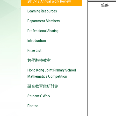
2017-18 Annual Work Review
策略
Learning Resources
Department Members
Professional Sharing
Introduction
Prize List
數學翻轉教室
Hong Kong Joint Primary School
Mathematics Competition
融合教育鑽研計劃
Students' Work
Photos