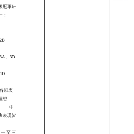
級冠軍班
一：
C
2B
3A
、
3D
4D
各班表
理想
中
班表現皆
中一至三