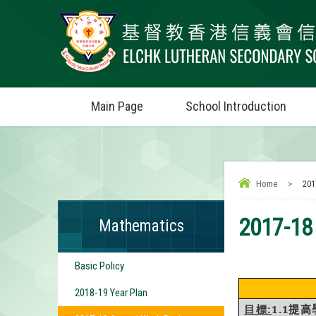
Main Page
School Introduction
Home
>
201
2017-18
Mathematics
Basic Policy
2018-19 Year Plan
:
1.1
提高
目標