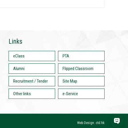
Links
eClass
PTA
Alumni
Flipped Classroom
Recruitment / Tender
Site Map
Other links
e-Service
Web Design: ctd.hk