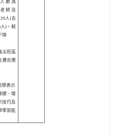
人數為
老師及
129
人
(
去
3
人
)
，較
下降
油尖旺區
比賽反應
同學表示
基礎、增
析技巧及
學學習能