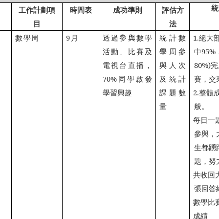
統
工作計劃項
時間表
成功準則
評估方
目
法
數學周
9
月
透過
參與
數學
統計數
1.
絕大
活動、比賽
及
學周參
中
95%
電視台直播，
與人次
80%)
完
70%
同學啟發
及統計
賽，交
學習興趣
課題數
2.
整體
量
般。
每日一
參與，
生都踴
題，努
共收回
張回答
數學比
成績