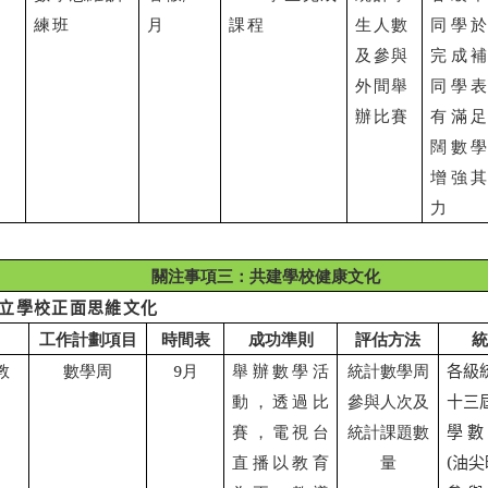
練班
月
課程
生人數
同學
及參與
完成
外間舉
同學
辦比賽
有滿
闊數
增強
力
關注事項三：共建學校健康文化
立學校正面思維文化
工作計劃項目
時間表
成功準則
評估方法
統
教
數學周
9
月
舉辦數學活
統計數學周
各級
動，透過比
參與人次及
十三
賽，電視台
統計課題數
學數
直播以教育
量
(
油尖