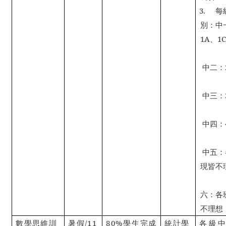
3.
每
別：中
1A
、
1
習
中二：
中三：
中四：
中五：
現皆不
六：各
不理想
數學思維訓
暑假
/11
80%
學生完成
統計學
各級