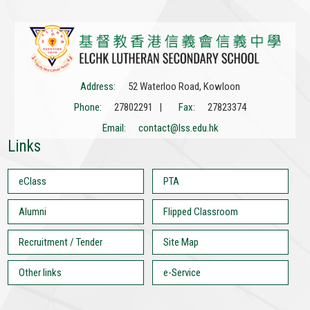
Address:
52 Waterloo Road, Kowloon
Phone:
27802291 |
Fax:
27823374
Email:
contact@lss.edu.hk
Links
eClass
PTA
Alumni
Flipped Classroom
Recruitment / Tender
Site Map
Other links
e-Service