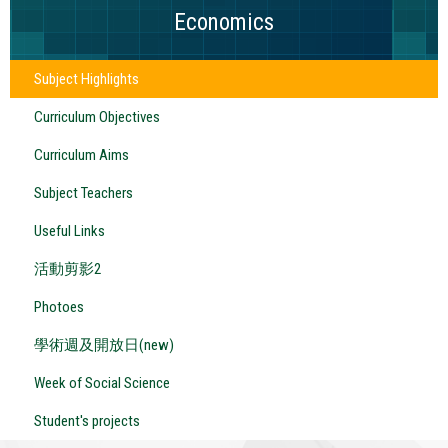
Economics
Subject Highlights
Curriculum Objectives
Curriculum Aims
Subject Teachers
Useful Links
活動剪影2
Photoes
學術週及開放日(new)
Week of Social Science
Student's projects